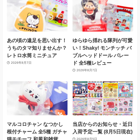
あの頃の遠足を思い出す！
ゆらゆら揺れる隊列が可愛
うちのタマ知りませんか？
い！Shaky! モンチッチ バ
レトロ水筒ミニチュア
ブルヘッドドール パレー
ド 全5種レビュー
2026年8月7日
2026年8月7日
マルコロチャン なつかし
当店からのお知らせ・近日
根付チャーム 全5種 ガチャ
入荷予定一覧 (8月5日現在)
猫モチーフ 和風和雑貨
2026年8月5日