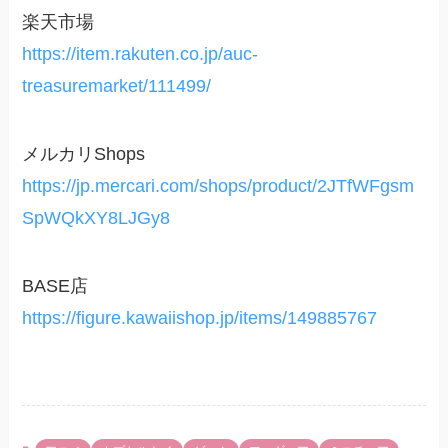
楽天市場
https://item.rakuten.co.jp/auc-
treasuremarket/111499/
メルカリShops
https://jp.mercari.com/shops/product/2JTfWFgsm
SpWQkXY8LJGy8
BASE店
https://figure.kawaiishop.jp/items/149885767