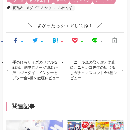
アニメ
カプセルトイ
ゲーム
フィギュア
ミニチュア
商品名 : メゾピアノ かぷっこふれんず
よかったらシェアしてね！
手のひらサイズのリアルな
ビニール傘の取り違え防止
戦場。劇中ダメージ塗装が
に。ニャンコ先生のめじる
渋いジェダイ・インターセ
しガチャマスコット全5種レ
プター全4種を徹底レビュー
ビュー
関連記事