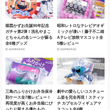
楳図かずお生誕90年記念
昭和レトロなテレビデオギ
ガチャ第2弾！洗礼やまこ
ミックが凄い！藤子不二雄
とちゃんの名シーンが蘇る
Aテレビ放映マスコット全
全6種グッズ
5種レビュー
2026年8月4日
2026年8月4日
三島のふりかけお弁当保冷
劇中の愛らしいコスチュー
剤ケース全7種レビュー！
ム姿を完全再現！スティッ
再現度が高くお弁当箱にぴ
チ カプセルフィギュアマ
ったり留まる優れもの
スコット全4種