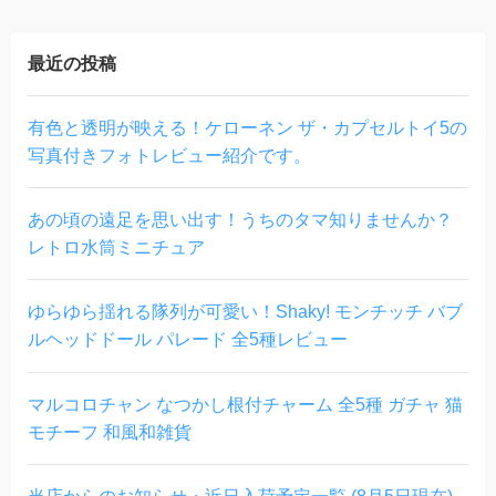
最近の投稿
有色と透明が映える！ケローネン ザ・カプセルトイ5の
写真付きフォトレビュー紹介です。
あの頃の遠足を思い出す！うちのタマ知りませんか？
レトロ水筒ミニチュア
ゆらゆら揺れる隊列が可愛い！Shaky! モンチッチ バブ
ルヘッドドール パレード 全5種レビュー
マルコロチャン なつかし根付チャーム 全5種 ガチャ 猫
モチーフ 和風和雑貨
当店からのお知らせ・近日入荷予定一覧 (8月5日現在)