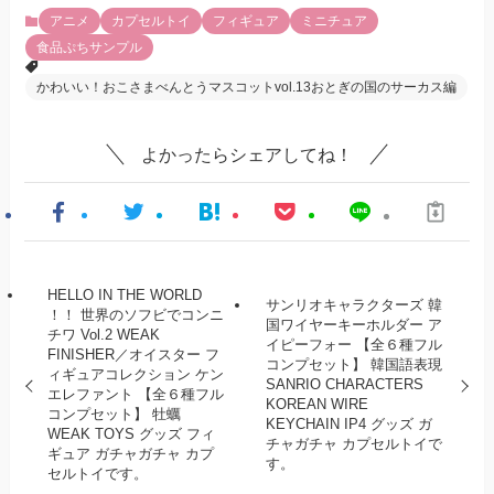
アニメ
カプセルトイ
フィギュア
ミニチュア
食品ぷちサンプル
かわいい！おこさまべんとうマスコットvol.13おとぎの国のサーカス編
よかったらシェアしてね！
HELLO IN THE WORLD
サンリオキャラクターズ 韓
！！ 世界のソフビでコンニ
国ワイヤーキーホルダー ア
チワ Vol.2 WEAK
イピーフォー 【全６種フル
FINISHER／オイスター フ
コンプセット】 韓国語表現
ィギュアコレクション ケン
SANRIO CHARACTERS
エレファント 【全６種フル
KOREAN WIRE
コンプセット】 牡蠣
KEYCHAIN IP4 グッズ ガ
WEAK TOYS グッズ フィ
チャガチャ カプセルトイで
ギュア ガチャガチャ カプ
す。
セルトイです。