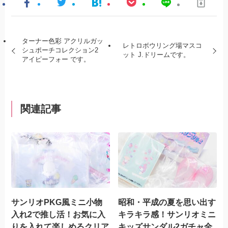
ターナー色彩 アクリルガッ
レトロボウリング場マスコ
シュポーチコレクション2
ット J.ドリームです。
アイピーフォー です。
関連記事
サンリオPKG風ミニ小物
昭和・平成の夏を思い出す
入れ2で推し活！お気に入
キラキラ感！サンリオミニ
りを入れて楽しめるクリア
キッズサンダル2ガチャ全