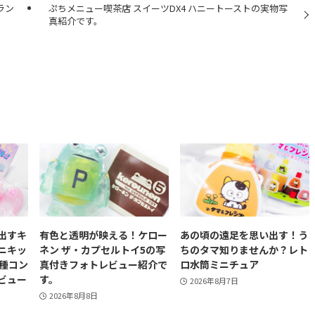
ラン
ぷちメニュー喫茶店 スイーツDX4 ハニートーストの実物写
真紹介です。
出すキ
有色と透明が映える！ケロー
あの頃の遠足を思い出す！う
ニキッ
ネン ザ・カプセルトイ5の写
ちのタマ知りませんか？レト
5種コン
真付きフォトレビュー紹介で
ロ水筒ミニチュア
ビュー
す。
2026年8月7日
2026年8月8日