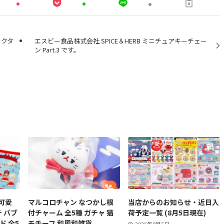
ラクタ
エスビー食品株式会社 SPICE＆HERB ミニチュアキーチェー
ン Part.3 です。
可愛
マルコロチャン なつかし根
当店からのお知らせ・近日入
チ バブ
付チャーム 全5種 ガチャ 猫
荷予定一覧 (8月5日現在)
ド 全5
モチーフ 和風和雑貨