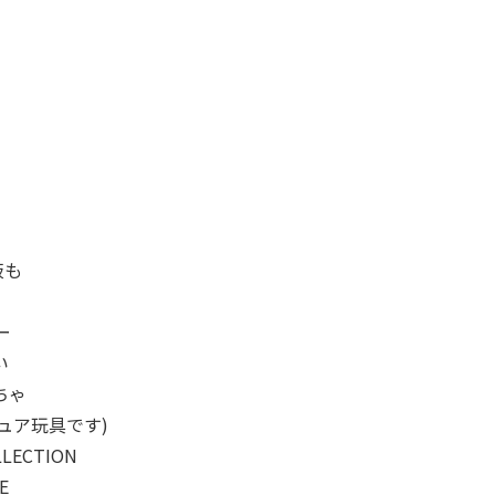
板も
ー
い
ちゃ
ュア玩具です)
LLECTION
E