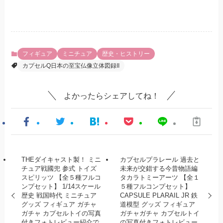
フィギュア
ミニチュア
歴史・ヒストリー
カプセルQ日本の至宝仏像立体図録II
よかったらシェアしてね！
THEダイキャスト製！ ミニ
カプセルプラレール 過去と
チュア戦國兜 参式 トイズ
未来が交錯する今昔物語編
スピリッツ 【全５種フルコ
タカラトミーアーツ 【全１
ンプセット】 1/14スケール
５種フルコンプセット】
歴史 戦国時代 ミニチュア
CAPSULE PLARAIL JR 鉄
グッズ フィギュア ガチャ
道模型 グッズ フィギュア
ガチャ カプセルトイの写真
ガチャガチャ カプセルトイ
付きフォトレビュー紹介で
の写真付きフォトレビュー