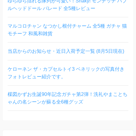
ゆらゆら揺れる隊列が可愛い！Shaky! モンチッチ バブ
ルヘッドドール パレード 全5種レビュー
マルコロチャン なつかし根付チャーム 全5種 ガチャ 猫
モチーフ 和風和雑貨
当店からのお知らせ・近日入荷予定一覧 (8月5日現在)
ケローネン ザ・カプセルトイ3 ベネリックの写真付き
フォトレビュー紹介です。
楳図かずお生誕90年記念ガチャ第2弾！洗礼やまことち
ゃんの名シーンが蘇る全6種グッズ