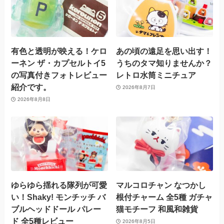
有色と透明が映える！ケロ
あの頃の遠足を思い出す！
ーネン ザ・カプセルトイ5
うちのタマ知りませんか？
の写真付きフォトレビュー
レトロ水筒ミニチュア
紹介です。
2026年8月7日
2026年8月8日
ゆらゆら揺れる隊列が可愛
マルコロチャン なつかし
い！Shaky! モンチッチ バ
根付チャーム 全5種 ガチャ
ブルヘッドドール パレー
猫モチーフ 和風和雑貨
ド 全5種レビュー
2026年8月5日