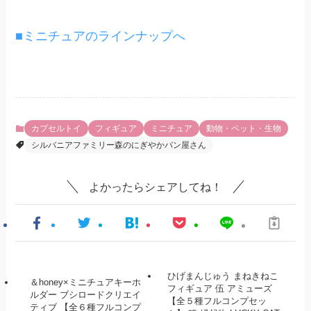
■ミニチュアのラインナップへ
カプセルトイ
フィギュア
ミニチュア
動物・ペット・生物
シルバニアファミリー森のにぎやかパン屋さん
よかったらシェアしてね！
ひげまんじゅう まねきねこ
＆honey×ミニチュアキーホ
フィギュア 伍 アミューズ
ルダー ブシロードクリエイ
【全５種フルコンプセッ
ティブ 【全６種フルコンプ