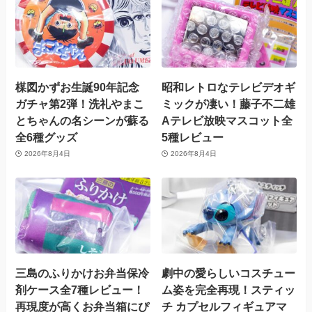
楳図かずお生誕90年記念
昭和レトロなテレビデオギ
ガチャ第2弾！洗礼やまこ
ミックが凄い！藤子不二雄
とちゃんの名シーンが蘇る
Aテレビ放映マスコット全
全6種グッズ
5種レビュー
2026年8月4日
2026年8月4日
三島のふりかけお弁当保冷
劇中の愛らしいコスチュー
剤ケース全7種レビュー！
ム姿を完全再現！スティッ
再現度が高くお弁当箱にぴ
チ カプセルフィギュアマ