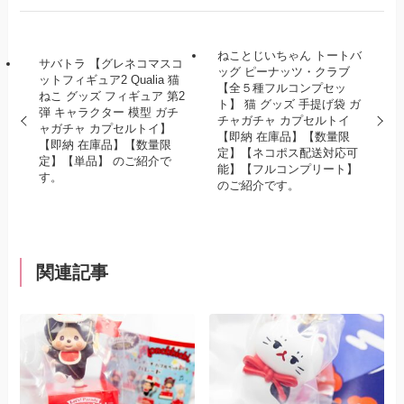
ねことじいちゃん トートバ
サバトラ 【グレネコマスコ
ッグ ピーナッツ・クラブ
ットフィギュア2 Qualia 猫
【全５種フルコンプセッ
ねこ グッズ フィギュア 第2
ト】 猫 グッズ 手提げ袋 ガ
弾 キャラクター 模型 ガチ
チャガチャ カプセルトイ
ャガチャ カプセルトイ】
【即納 在庫品】【数量限
【即納 在庫品】【数量限
定】【ネコポス配送対応可
定】【単品】 のご紹介で
能】【フルコンプリート】
す。
のご紹介です。
関連記事