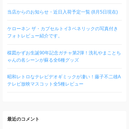
当店からのお知らせ・近日入荷予定一覧 (8月5日現在)
ケローネン ザ・カプセルトイ3 ベネリックの写真付き
フォトレビュー紹介です。
楳図かずお生誕90年記念ガチャ第2弾！洗礼やまことち
ゃんの名シーンが蘇る全6種グッズ
昭和レトロなテレビデオギミックが凄い！藤子不二雄A
テレビ放映マスコット全5種レビュー
最近のコメント