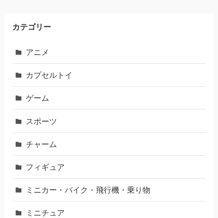
カテゴリー
アニメ
カプセルトイ
ゲーム
スポーツ
チャーム
フィギュア
ミニカー・バイク・飛行機・乗り物
ミニチュア