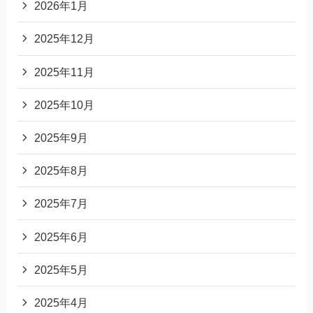
2026年1月
2025年12月
2025年11月
2025年10月
2025年9月
2025年8月
2025年7月
2025年6月
2025年5月
2025年4月