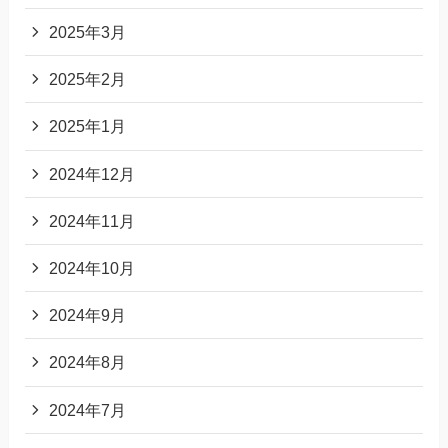
2025年3月
2025年2月
2025年1月
2024年12月
2024年11月
2024年10月
2024年9月
2024年8月
2024年7月