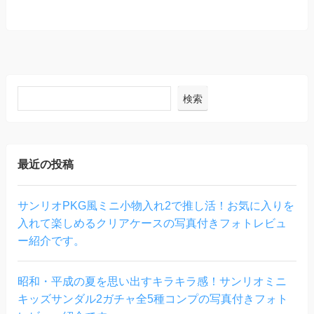
検索
最近の投稿
サンリオPKG風ミニ小物入れ2で推し活！お気に入りを
入れて楽しめるクリアケースの写真付きフォトレビュ
ー紹介です。
昭和・平成の夏を思い出すキラキラ感！サンリオミニ
キッズサンダル2ガチャ全5種コンプの写真付きフォト