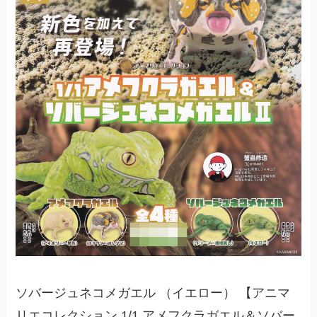
ソバージュネコメガエル （イエロー） 【アニマ
リエコレクション 1/1 アメフクラガエル＆ソバー