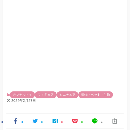
カプセルトイ
フィギュア
ミニチュア
動物・ペット・生物
2024年2月27日