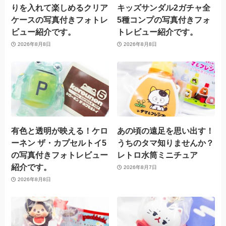
りを入れて楽しめるクリア
キッズサンダル2ガチャ全
ケースの写真付きフォトレ
5種コンプの写真付きフォ
ビュー紹介です。
トレビュー紹介です。
2026年8月8日
2026年8月8日
有色と透明が映える！ケロ
あの頃の遠足を思い出す！
ーネン ザ・カプセルトイ5
うちのタマ知りませんか？
の写真付きフォトレビュー
レトロ水筒ミニチュア
紹介です。
2026年8月7日
2026年8月8日