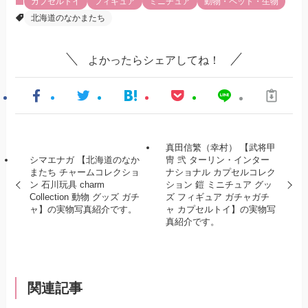
カプセルトイ
フィギュア
ミニチュア
動物・ペット・生物
北海道のなかまたち
よかったらシェアしてね！
真田信繁（幸村） 【武将甲
シマエナガ 【北海道のなか
冑 弐 ターリン・インター
またち チャームコレクショ
ナショナル カプセルコレク
ン 石川玩具 charm
ション 鎧 ミニチュア グッ
Collection 動物 グッズ ガチ
ズ フィギュア ガチャガチ
ャ】の実物写真紹介です。
ャ カプセルトイ】の実物写
真紹介です。
関連記事