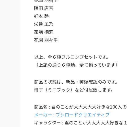
花園 羽香里
院田 唐音
好本 静
栄逢 凪乃
薬膳 楠莉
花園 羽々里
以上、全６種フルコンプセットです。
（上記の通り６種類、全て揃っています）
商品の状態は、新品・種類確認のみです。
冊子（ミニブック）など付属致します。
商品名 : 君のことが大大大大大好きな100
メーカー : ブシロードクリエイティブ
キャラクター : 君のことが大大大大大好きな