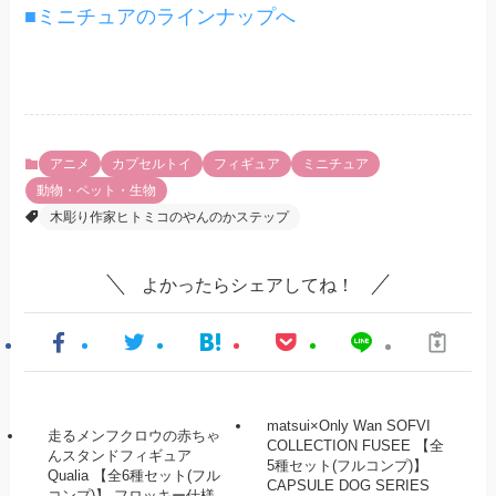
■ミニチュアのラインナップへ
アニメ
カプセルトイ
フィギュア
ミニチュア
動物・ペット・生物
木彫り作家ヒトミコのやんのかステップ
よかったらシェアしてね！
matsui×Only Wan SOFVI
走るメンフクロウの赤ちゃ
COLLECTION FUSEE 【全
んスタンドフィギュア
5種セット(フルコンプ)】
Qualia 【全6種セット(フル
CAPSULE DOG SERIES
コンプ)】 フロッキー仕様