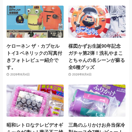
ケローネン ザ・カプセル
楳図かずお生誕90年記念
トイ3 ベネリックの写真付
ガチャ第2弾！洗礼やまこ
きフォトレビュー紹介で
とちゃんの名シーンが蘇る
す。
全6種グッズ
2026年8月4日
2026年8月4日
昭和レトロなテレビデオギ
三島のふりかけお弁当保冷