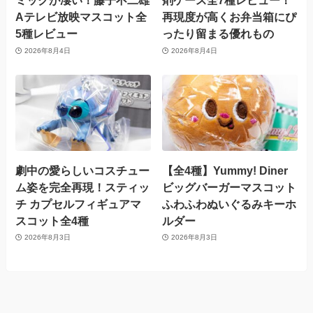
ミックが凄い！藤子不二雄
剤ケース全7種レビュー！
Aテレビ放映マスコット全
再現度が高くお弁当箱にぴ
5種レビュー
ったり留まる優れもの
2026年8月4日
2026年8月4日
劇中の愛らしいコスチュー
【全4種】Yummy! Diner
ム姿を完全再現！スティッ
ビッグバーガーマスコット
チ カプセルフィギュアマ
ふわふわぬいぐるみキーホ
スコット全4種
ルダー
2026年8月3日
2026年8月3日