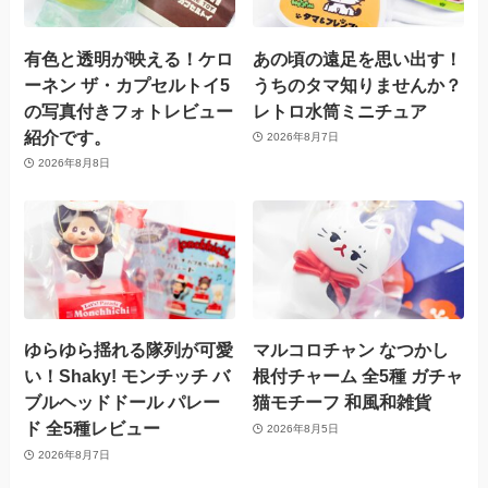
有色と透明が映える！ケロ
あの頃の遠足を思い出す！
ーネン ザ・カプセルトイ5
うちのタマ知りませんか？
の写真付きフォトレビュー
レトロ水筒ミニチュア
紹介です。
2026年8月7日
2026年8月8日
ゆらゆら揺れる隊列が可愛
マルコロチャン なつかし
い！Shaky! モンチッチ バ
根付チャーム 全5種 ガチャ
ブルヘッドドール パレー
猫モチーフ 和風和雑貨
ド 全5種レビュー
2026年8月5日
2026年8月7日