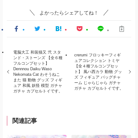
よかったらシェアしてね！
電脳大工 和装猫又 弐 スタ
crerumi フロッキーフィギ
ンド・ストーンズ 【全６種
ュアコレクション トミヤ
フルコンプセット】
【全４種フルコンプセッ
Dennnou Daiku Waso
ト】 風ハ西カラ 動物 グッ
Nekomata Cat わそうねこ
ズ フィギュア バッグチャ
また 猫 動物 グッズ フィギ
ーム じゃらじゃら ガチャ
ュア 和風 妖怪 模型 ガチャ
ガチャ カプセルトイです。
ガチャ カプセルトイです。
関連記事