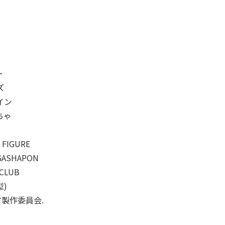
ー
ズ
イン
ちゃ
 FIGURE
 GASHAPON
 CLUB
型)
ア製作委員会.