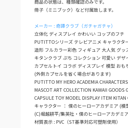
商品の状態は、種類確認のみです。
冊子（ミニブック）など付属致します。
メーカー : 奇譚クラブ（ガチャガチャ）
立体化 ディスプレイ かわいい コップのフチ
PUTITTOシリーズ テレビアニメ キャラクタ
造形 フルカラー彩色 フィギュア 大人気 グッ
キタンクラブ ぷち コレクション 可愛い デザ
カプセルトイ コラボ ディスプレイ 模型 おも
(外側カプセルを省く場合があります)
PUTITTO MY HERO ACADEMIA CHARACTERS
MASCOT ART COLLECTION KAWAII GOODS
CAPSULE TOY MODEL DISPLAY ITEM KITAN
キャラクター ： 僕のヒーローアカデミア (模
(C)堀越耕平/集英社・僕のヒーローアカデミ
材質表示 : PVC（ST基準対応可塑剤使用）