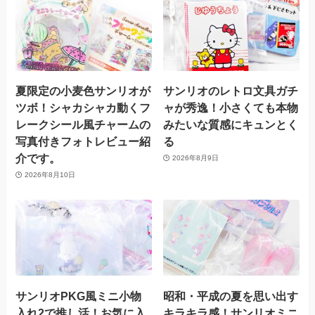
夏限定の小麦色サンリオが
サンリオのレトロ文具ガチ
ツボ！シャカシャカ動くフ
ャが秀逸！小さくても本物
レークシール風チャームの
みたいな質感にキュンとく
写真付きフォトレビュー紹
る
介です。
2026年8月9日
2026年8月10日
サンリオPKG風ミニ小物
昭和・平成の夏を思い出す
入れ2で推し活！お気に入
キラキラ感！サンリオミニ