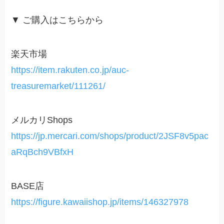
▼ ご購入はこちらから
楽天市場
https://item.rakuten.co.jp/auc-
treasuremarket/111261/
メルカリShops
https://jp.mercari.com/shops/product/2JSF8v5pac
aRqBch9VBfxH
BASE店
https://figure.kawaiishop.jp/items/146327978