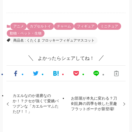
アニメ
カプセルトイ
チャーム
フィギュア
ミニチュア
動物・ペット・生物
商品名 : くたくま フロッキーフィギュアマスコット
よかったらシェアしてね！
カエルなのか達磨なの
お部屋が本丸に変わる？刀
か！？クセが強くて愛嬌バ
剣乱舞の四季を映した景趣
ツグンな「カエルーマふた
フラットポーチが新登場!
たび！！」