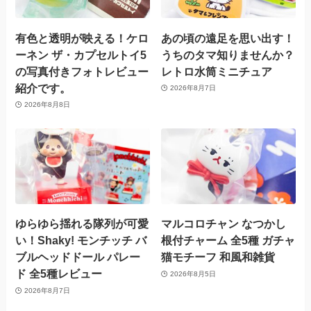
有色と透明が映える！ケロ
あの頃の遠足を思い出す！
ーネン ザ・カプセルトイ5
うちのタマ知りませんか？
の写真付きフォトレビュー
レトロ水筒ミニチュア
紹介です。
2026年8月7日
2026年8月8日
ゆらゆら揺れる隊列が可愛
マルコロチャン なつかし
い！Shaky! モンチッチ バ
根付チャーム 全5種 ガチャ
ブルヘッドドール パレー
猫モチーフ 和風和雑貨
ド 全5種レビュー
2026年8月5日
2026年8月7日