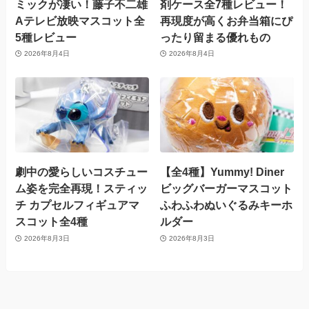
ミックが凄い！藤子不二雄
剤ケース全7種レビュー！
Aテレビ放映マスコット全
再現度が高くお弁当箱にぴ
5種レビュー
ったり留まる優れもの
2026年8月4日
2026年8月4日
劇中の愛らしいコスチュー
【全4種】Yummy! Diner
ム姿を完全再現！スティッ
ビッグバーガーマスコット
チ カプセルフィギュアマ
ふわふわぬいぐるみキーホ
スコット全4種
ルダー
2026年8月3日
2026年8月3日