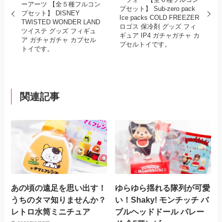
ーアーツ 【全５種フルコン
プセット】 Sub-zero pack
プセット】 DISNEY
Ice packs COLD FREEZER
TWISTED WONDER LAND
ロゴス 保冷剤 グッズ フィ
ツイステ グッズ フィギュ
ギュア IP4 ガチャガチャ カ
ア ガチャガチャ カプセル
プセルトイです。
トイです。
関連記事
あの頃の遠足を思い出す！
ゆらゆら揺れる隊列が可愛
うちのタマ知りませんか？
い！Shaky! モンチッチ バ
レトロ水筒ミニチュア
ブルヘッドドール パレー