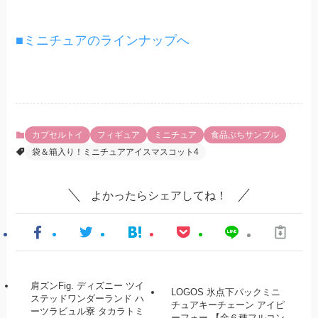
■ミニチュアのラインナップへ
カプセルトイ
フィギュア
ミニチュア
食品ぷちサンプル
袋＆箱入り！ミニチュアアイスマスコット4
よかったらシェアしてね！
肩ズンFig. ディズニー ツイ
LOGOS 氷点下パックミニ
ステッドワンダーランド ハ
チュアキーチェーン アイピ
ーツラビュル寮 タカラトミ
ーフォー 【全６種フルコン