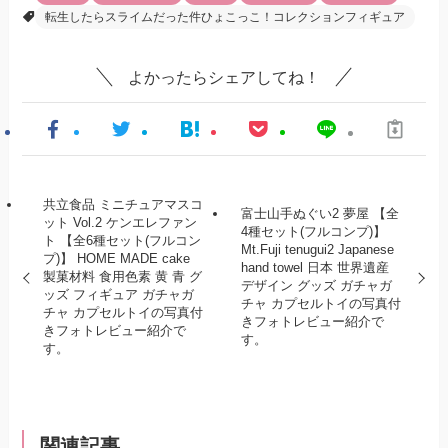
転生したらスライムだった件ひょこっこ！コレクションフィギュア
よかったらシェアしてね！
共立食品 ミニチュアマスコ
富士山手ぬぐい2 夢屋 【全
ット Vol.2 ケンエレファン
4種セット(フルコンプ)】
ト 【全6種セット(フルコン
Mt.Fuji tenugui2 Japanese
プ)】 HOME MADE cake
hand towel 日本 世界遺産
製菓材料 食用色素 黄 青 グ
デザイン グッズ ガチャガ
ッズ フィギュア ガチャガ
チャ カプセルトイの写真付
チャ カプセルトイの写真付
きフォトレビュー紹介で
きフォトレビュー紹介で
す。
す。
関連記事