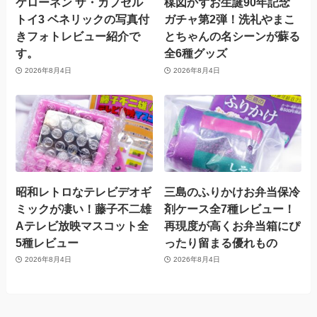
ケローネン ザ・カプセル
楳図かずお生誕90年記念
トイ3 ベネリックの写真付
ガチャ第2弾！洗礼やまこ
きフォトレビュー紹介で
とちゃんの名シーンが蘇る
す。
全6種グッズ
2026年8月4日
2026年8月4日
昭和レトロなテレビデオギ
三島のふりかけお弁当保冷
ミックが凄い！藤子不二雄
剤ケース全7種レビュー！
Aテレビ放映マスコット全
再現度が高くお弁当箱にぴ
5種レビュー
ったり留まる優れもの
2026年8月4日
2026年8月4日