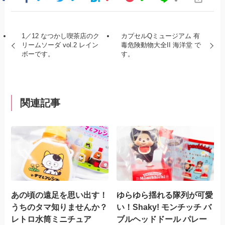
1／12 なつかし喫茶店のク
カプセルQミュージアム 有
リームソーダ vol.2 レイン
毒危険動物大全II 海洋堂 で
ボーです。
す。
関連記事
あの頃の遠足を思い出す！
ゆらゆら揺れる隊列が可愛
うちのタマ知りませんか？
い！Shaky! モンチッチ バ
レトロ水筒ミニチュア
ブルヘッドドール パレー