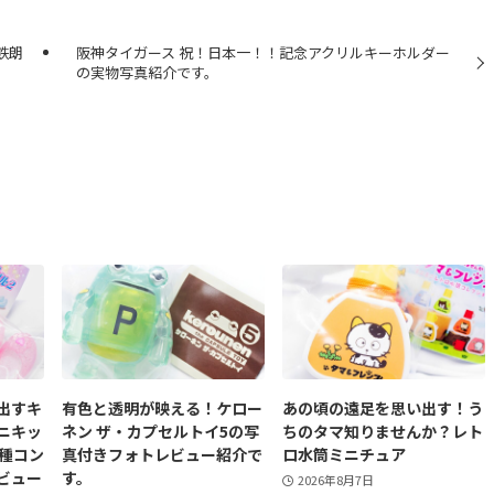
鉄朗
阪神タイガース 祝！日本一！！記念アクリルキーホルダー
の実物写真紹介です。
出すキ
有色と透明が映える！ケロー
あの頃の遠足を思い出す！う
ニキッ
ネン ザ・カプセルトイ5の写
ちのタマ知りませんか？レト
5種コン
真付きフォトレビュー紹介で
ロ水筒ミニチュア
ビュー
す。
2026年8月7日