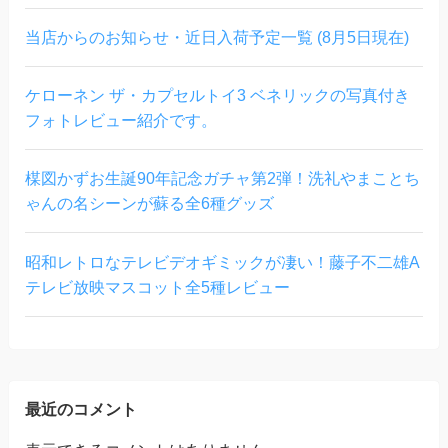
当店からのお知らせ・近日入荷予定一覧 (8月5日現在)
ケローネン ザ・カプセルトイ3 ベネリックの写真付き
フォトレビュー紹介です。
楳図かずお生誕90年記念ガチャ第2弾！洗礼やまことち
ゃんの名シーンが蘇る全6種グッズ
昭和レトロなテレビデオギミックが凄い！藤子不二雄A
テレビ放映マスコット全5種レビュー
最近のコメント