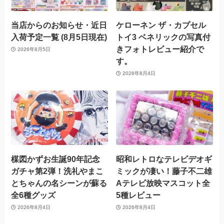
当店からのお知らせ・近日
ケローネン ザ・カプセル
入荷予定一覧 (8月5日現在)
トイ3 ベネリックの写真付
きフォトレビュー紹介で
2026年8月5日
す。
2026年8月4日
楳図かずお生誕90年記念
昭和レトロなテレビデオギ
ガチャ第2弾！洗礼やまこ
ミックが凄い！藤子不二雄
とちゃんの名シーンが蘇る
Aテレビ放映マスコット全
全6種グッズ
5種レビュー
2026年8月4日
2026年8月4日