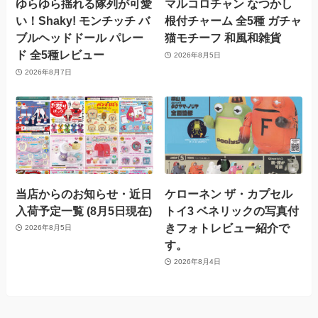
ゆらゆら揺れる隊列が可愛
マルコロチャン なつかし
い！Shaky! モンチッチ バ
根付チャーム 全5種 ガチャ
ブルヘッドドール パレー
猫モチーフ 和風和雑貨
ド 全5種レビュー
2026年8月5日
2026年8月7日
当店からのお知らせ・近日
ケローネン ザ・カプセル
入荷予定一覧 (8月5日現在)
トイ3 ベネリックの写真付
きフォトレビュー紹介で
2026年8月5日
す。
2026年8月4日