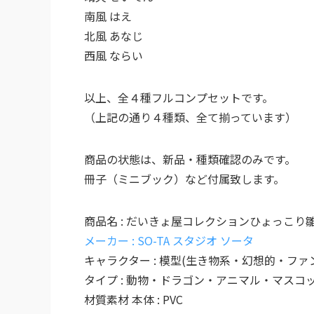
南風 はえ
北風 あなじ
西風 ならい
以上、全４種フルコンプセットです。
（上記の通り４種類、全て揃っています）
商品の状態は、新品・種類確認のみです。
冊子（ミニブック）など付属致します。
商品名 : だいきょ屋コレクションひょっこり
メーカー : SO-TA スタジオ ソータ
キャラクター : 模型(生き物系・幻想的・ファ
タイプ : 動物・ドラゴン・アニマル・マス
材質素材 本体 : PVC