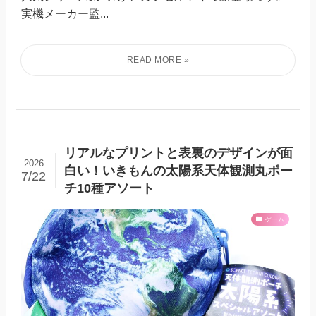
実機メーカー監...
リアルなプリントと表裏のデザインが面
2026
白い！いきもんの太陽系天体観測丸ポー
7/22
チ10種アソート
ゲーム